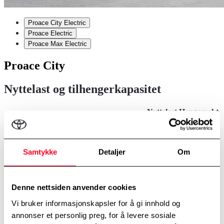
Proace City Electric
Proace Electric
Proace Max Electric
Proace City
Nyttelast og tilhengerkapasitet
Nyttelast
Hengervekt
Modell
kg
kg
Proace City 100HK man. L1 Comfort og
425
1350
Comfort Fleet Color
Proace City 130HK aut. L1 Comfort
515
1350
Samtykke
Detaljer
Om
Proace City 130HK aut. L1 Comfort Plus
502
1350
Proace City 130HK aut. L2 Comfort Fleet
725
1000
Color
Denne nettsiden anvender cookies
Proace City 130HK aut. L2 Comfort
813
1000
Vi bruker informasjonskapsler for å gi innhold og
Proace City 130HK aut. L2 Comfort Plus
800
1000
annonser et personlig preg, for å levere sosiale