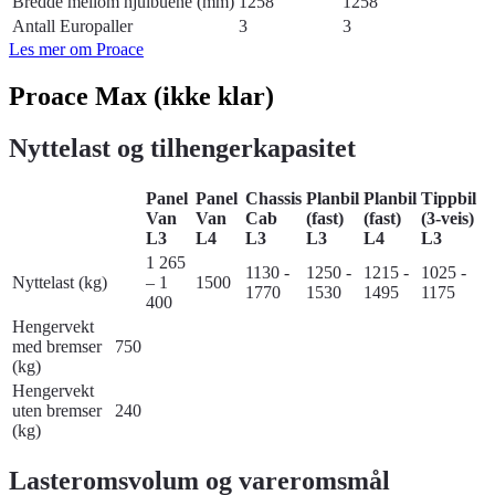
Bredde mellom hjulbuene (mm)
1258
1258
Antall Europaller
3
3
Les mer om Proace
Proace Max (ikke klar)
Nyttelast og tilhengerkapasitet
Panel
Panel
Chassis
Planbil
Planbil
Tippbil
Van
Van
Cab
(fast)
(fast)
(3-veis)
L3
L4
L3
L3
L4
L3
1 265
1130 -
1250 -
1215 -
1025 -
Nyttelast (kg)
– 1
1500
1770
1530
1495
1175
400
Hengervekt
med bremser
750
(kg)
Hengervekt
uten bremser
240
(kg)
Lasteromsvolum og vareromsmål