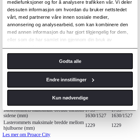
Lasteromsvolum
mediefunksjoner og for å analysere trafikken vår. Vi deler
dessuten informasjon om hvordan du bruker nettstedet
Kort varebil
Lang varebil
vårt, med partnerne våre innen sosiale medier,
Uten Smart Cargo (m3)
3,3
3,9
annonsering og analysearbeid, som kan kombinere den
Med Smart Cargo (m3)
3,7
4,3
med annen informasjon du har gjort tilgjengelig for dem,
Antall Europaller
2
2
eller som de har samlet inn gjennom din bruk av
tjenestene deres.
Lasteromdimensjoner
Godta alle
Kort
Lang
varebil
varebil
Lasteromsgulvets lengde (mm)
1817
2167
Endre innstillinger
Lasteromsgulvets lengde - med Smart
3090
3440
Cargo (mm)
1200
1200 -
Kun nødvendige
Lasterommets maksimale høyde (mm)
-1270/1137
1270/1137
Lasterommets maksimale bredde mellom
1733 -
1733-
sidene (mm)
1630/1527
1630/1527
Lasterommets maksimale bredde mellom
1229
1229
hjulbuene (mm)
Les mer om Proace City