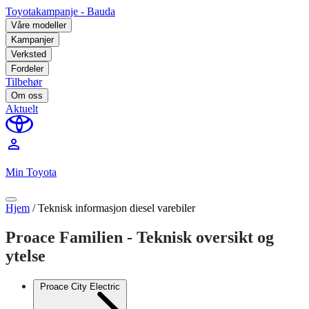
Toyotakampanje - Bauda
Våre modeller
Kampanjer
Verksted
Fordeler
Tilbehør
Om oss
Aktuelt
perm_identity
Min Toyota
Hjem
/
Teknisk informasjon diesel varebiler
Proace Familien - Teknisk oversikt og
ytelse
Proace City Electric