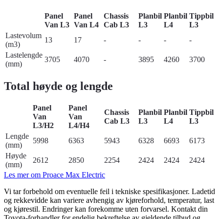
Panel
Panel
Chassis
Planbil
Planbil
Tippbil
Van L3
Van L4
Cab L3
L3
L4
L3
Lastevolum
13
17
-
-
-
-
(m3)
Lastelengde
3705
4070
-
3895
4260
3700
(mm)
Total høyde og lengde
Panel
Panel
Chassis
Planbil
Planbil
Tippbil
Van
Van
Cab L3
L3
L4
L3
L3/H2
L4/H4
Lengde
5998
6363
5943
6328
6693
6173
(mm)
Høyde
2612
2850
2254
2424
2424
2424
(mm)
Les mer om Proace Max Electric
Vi tar forbehold om eventuelle feil i tekniske spesifikasjoner. Ladetid
og rekkevidde kan variere avhengig av kjøreforhold, temperatur, last
og kjørestil. Endringer kan forekomme uten forvarsel. Kontakt din
Toyota-forhandler for endelig bekreftelse av gjeldende tilbud og