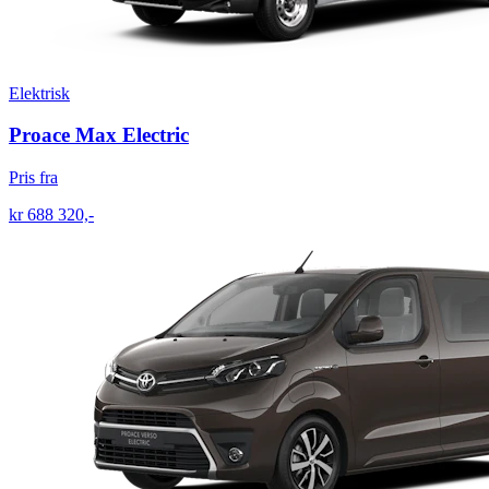
Elektrisk
Proace Max Electric
Pris fra
kr 688 320,-