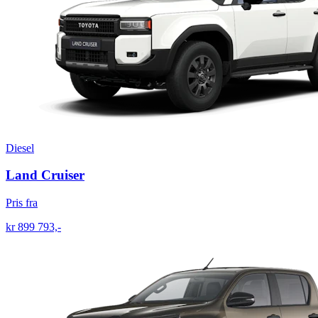
Diesel
Land Cruiser
Pris fra
kr 899 793,-