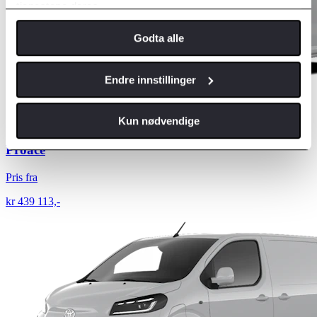
tjenestene deres.
Godta alle
Endre innstillinger
Kun nødvendige
Diesel
Proace
Pris fra
kr 439 113,-