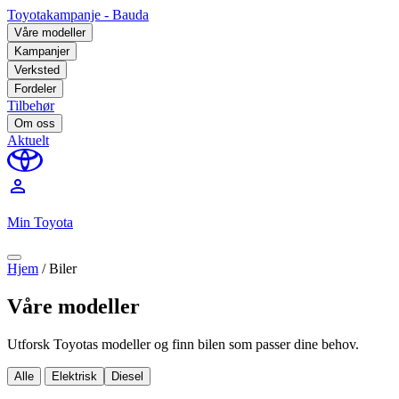
Toyotakampanje - Bauda
Våre modeller
Kampanjer
Verksted
Fordeler
Tilbehør
Om oss
Aktuelt
perm_identity
Min Toyota
Hjem
/
Biler
Våre modeller
Utforsk Toyotas modeller og finn bilen som passer dine behov.
Alle
Elektrisk
Diesel