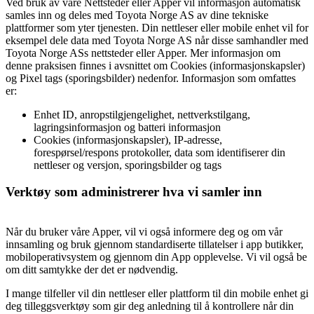
Ved bruk av våre Nettsteder eller Apper vil informasjon automatisk
samles inn og deles med Toyota Norge AS av dine tekniske
plattformer som yter tjenesten. Din nettleser eller mobile enhet vil for
eksempel dele data med Toyota Norge AS når disse samhandler med
Toyota Norge ASs nettsteder eller Apper. Mer informasjon om
denne praksisen finnes i avsnittet om Cookies (informasjonskapsler)
og Pixel tags (sporingsbilder) nedenfor. Informasjon som omfattes
er:
Enhet ID, anropstilgjengelighet, nettverkstilgang,
lagringsinformasjon og batteri informasjon
Cookies (informasjonskapsler), IP-adresse,
forespørsel/respons protokoller, data som identifiserer din
nettleser og versjon, sporingsbilder og tags
Verktøy som administrerer hva vi samler inn
Når du bruker våre Apper, vil vi også informere deg og om vår
innsamling og bruk gjennom standardiserte tillatelser i app butikker,
mobiloperativsystem og gjennom din App opplevelse. Vi vil også be
om ditt samtykke der det er nødvendig.
I mange tilfeller vil din nettleser eller plattform til din mobile enhet gi
deg tilleggsverktøy som gir deg anledning til å kontrollere når din