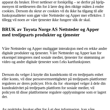
apparat du bruker. Hver nettleser er forskjellig – se derfor på hjelp-
menyen til nettleseren din for å lære deg den riktige måten å endre
cookies. Dersom du skrur av cookies vil du ikke ha tilgang til alle
funksjonaliteter som gjør våre Nettsteder og Apper mer effektive. I
tillegg vil noen av våre tjenester ikke fungere slik de skal.
BRUK av Toyota Norge AS Nettsteder og Apper
med tredjeparts produkter og tjenester
Våre Nettsteder og Apper muliggjør interaksjon med en rekke andre
digitale produkter og tjenester. Våre Nettsteder og Apper kan for
eksempel integreres med sosiale medier, tjenester for strømming av
video og andre digitale tjenester som f.eks kartfunksjoner.
Dersom du velger å knytte din kundekonto til en tredjeparts enhet
eller konto, vil dine personvernsrettigheter på tredjeparts plattformer
reguleres av deres policyer. Hvis du for eksempel velger å dele din
kundeaktivitet på tredjeparts plattform for sosiale medier, vil
policyen til disse plattformene regulere opplysningene som er lagret
der.
Av praktiske årsaker eller for å gi deg informasjon, kan våre