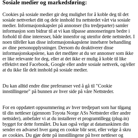
Sosiale medier og markedsføring:
Cookies på sosiale medier gir deg mulighet for å koble deg til det
sosiale nettverket ditt og dele innhold fra nettstedet vårt via sosiale
medier. Informasjonskapsler på annonser (fra tredjeparter) samler
informasjon som bidrar til at vi kan tilpasse annonseringen bedre i
forhold til dine interesser, både innenfor og utenfor dette nettstedet. I
noen tilfeller kan disse informasjonskapslene innebære behandling
av dine personopplysninger. Dersom du deaktiverer disse
informasjonskapslene, kan det medføre at du ser annonser som ikke
er like relevante for deg, eller at det ikke er mulig å koble til like
effektivt med Facebook, Google eller andre sosiale nettverk, og/eller
at du ikke får delt innhold på sosiale medier.
Du kan alltid endre dine preferanser ved å gå til "Cookie
innstillingene" på bunnen av hver side på våre Nettsteder.
For en oppdatert oppsummering av hver tredjepart som har tilgang
til din nettleser (gjennom Toyota Norge ASs Nettsteder eller andre
nettsider), anbefaler vi at du installerer et programtillegg (plug-in)
bygget for dette formålet. Du kan også velge at datamaskinen din
sender en advarsel hver gang en cookie blir sent, eller velge å skru
av cookies. Du gjør dette på innstillingene på hver nettleser og