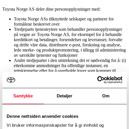
Toyota Norge AS deler dine personopplysninger med:
Toyota Norge ASs tilknyttede selskaper og partnere for
formålene beskrevet over
Tredjeparts tjenesteytere som behandler personopplysninger
på vegne av Toyota Norge AS, for eksempel for å behandle
kredittkort og betalinger, forsendelser og leveranser, forvalte
og drifte våre data, distribuere e-post, forskning og analyse,
lede merke- og produktpromotering, i tillegg til administrering
av særskilte tjenester og funksjoner
Andre tredjeparter i den utstrekning det er nødvendig for å: (i)
etterkomme anmodninger fra offentlige instanser, en
rettskjennelse eller for å overholde lover som kommer til
anvendelse; (ii) forhindre ulovlig bruk av våre Nettsteder og
Apper, eller brudd på våre Nettsteders og Appers Bruksvilkår
og våre retningslinjer; (iii) beskytte oss mot krav fra tredjepart;
og (iv) bistå med forebygging av svindel eller undersøkelse av
Samtykke
Detaljer
Om
svindel (for eksempel forfalskning).
Vi kan også overføre dine personopplysninger som er i vår besittelse
dersom vi overdrar hele eller deler av vår virksomhet eller eiendeler
Denne nettsiden anvender cookies
(inkludert i tilfelle av en reorganisering, oppdeling, avvikling eller
likvidasjon).
Vi bruker informasjonskapsler for å gi innhold og