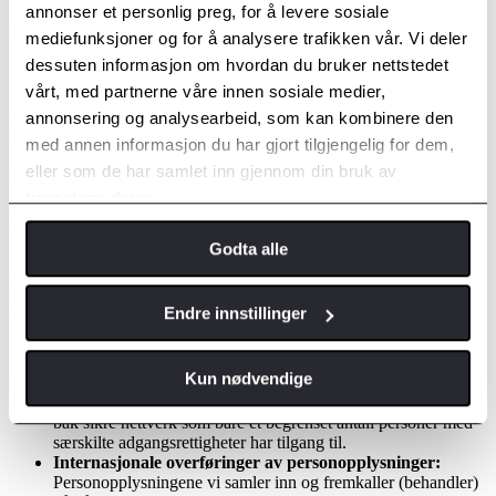
annonser et personlig preg, for å levere sosiale
Din deling
mediefunksjoner og for å analysere trafikken vår. Vi deler
dessuten informasjon om hvordan du bruker nettstedet
Når du bruker visse sosiale funksjoner på våre Nettsteder eller
vårt, med partnerne våre innen sosiale medier,
Apper, kan du opprette en offentlig profil som inneholder
annonsering og analysearbeid, som kan kombinere den
informasjon slik som ditt brukernavn, profilbilde og hjemsted. Du
med annen informasjon du har gjort tilgjengelig for dem,
kan også dele innhold med dine venner eller offentligheten,
inkludert informasjon om din kundeaktivitet. Vi oppmuntrer deg til å
eller som de har samlet inn gjennom din bruk av
bruke verktøyene vi tilbyr for å administrere Toyota Norge ASs
tjenestene deres.
sosiale deling slik at du kan kontrollere hvilken informasjon du gjør
tilgjengelig gjennom Toyota Norge ASs sosiale funksjoner.
Godta alle
BESKYTTELSE og ADMINISTRASJON av dine
personopplysninger
Endre innstillinger
Kryptering og sikkerhet:
Vi bruker en variasjon av tekniske
og organisatoriske beskyttelsestiltak, inkludert kryptering og
Kun nødvendige
autentifikasjonsverktøy, for å ivareta sikkerheten av dine
personopplysninger. Dine personopplysninger blir oppbevart
bak sikre nettverk som bare et begrenset antall personer med
særskilte adgangsrettigheter har tilgang til.
Internasjonale overføringer av personopplysninger:
Personopplysningene vi samler inn og fremkaller (behandler)