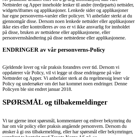
Nettsteder og Apper inneholde lenker til andre (tredjeparts) nettsider,
widgets/iframes og applikasjoner. Lenkede sider og applikasjoner
har egne personverns-varsler eller policyer. Vi anbefaler sterkt at du
gjennomgår disse. Dersom noen lenkede nettsider eller applikasjoner
ikke eies eller kontrolleres av oss er vi ikke ansvarlig for innholdet
på disse, bruken av nettsidene eller applikasjonene, eller
personvernshåndtering på disse nettstedene eller applikasjonene.
ENDRINGER av vår personverns-Policy
Gjeldende lover og vår praksis forandres over tid. Dersom vi
oppdaterer vår Policy, vil vi legge ut disse endringene på våre
Nettsteder og Apper. Vi anbefaler sterk at du regelmessig leser vår
Policy og undersøker om det har kommet noen endringer. Denne
Policyen ble sist endret januar 2018.
SPØRSMÅL og tilbakemeldinger
Vi tar gjerne imot spørsmål, kommentarer og enhver bekymring du
har om vår policy eller praksis angående personvern. Dersom du
ønsker å gi oss tilbakemelding, eller har spørsmål eller bekymringer,