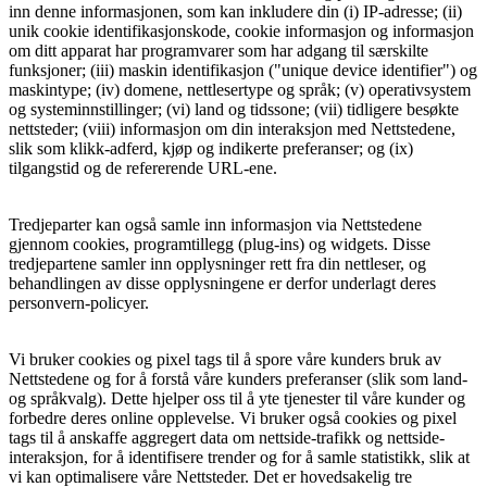
inn denne informasjonen, som kan inkludere din (i) IP-adresse; (ii)
unik cookie identifikasjonskode, cookie informasjon og informasjon
om ditt apparat har programvarer som har adgang til særskilte
funksjoner; (iii) maskin identifikasjon ("unique device identifier") og
maskintype; (iv) domene, nettlesertype og språk; (v) operativsystem
og systeminnstillinger; (vi) land og tidssone; (vii) tidligere besøkte
nettsteder; (viii) informasjon om din interaksjon med Nettstedene,
slik som klikk-adferd, kjøp og indikerte preferanser; og (ix)
tilgangstid og de refererende URL-ene.
Tredjeparter kan også samle inn informasjon via Nettstedene
gjennom cookies, programtillegg (plug-ins) og widgets. Disse
tredjepartene samler inn opplysninger rett fra din nettleser, og
behandlingen av disse opplysningene er derfor underlagt deres
personvern-policyer.
Vi bruker cookies og pixel tags til å spore våre kunders bruk av
Nettstedene og for å forstå våre kunders preferanser (slik som land-
og språkvalg). Dette hjelper oss til å yte tjenester til våre kunder og
forbedre deres online opplevelse. Vi bruker også cookies og pixel
tags til å anskaffe aggregert data om nettside-trafikk og nettside-
interaksjon, for å identifisere trender og for å samle statistikk, slik at
vi kan optimalisere våre Nettsteder. Det er hovedsakelig tre