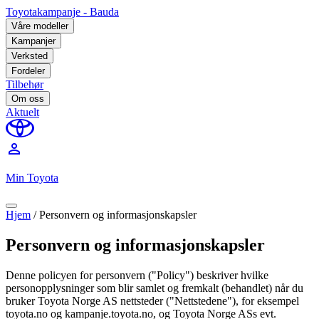
Toyotakampanje - Bauda
Våre modeller
Kampanjer
Verksted
Fordeler
Tilbehør
Om oss
Aktuelt
perm_identity
Min Toyota
Hjem
/
Personvern og informasjonskapsler
Personvern og informasjonskapsler
Denne policyen for personvern ("Policy") beskriver hvilke
personopplysninger som blir samlet og fremkalt (behandlet) når du
bruker Toyota Norge AS nettsteder ("Nettstedene"), for eksempel
toyota.no og kampanje.toyota.no, og Toyota Norge ASs evt.