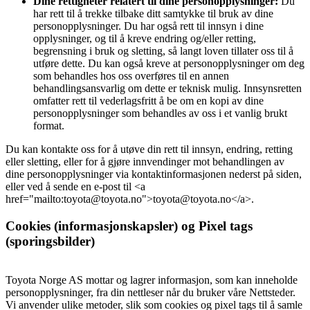
Dine rettigheter relatert til dine personopplysninger:
Du
har rett til å trekke tilbake ditt samtykke til bruk av dine
personopplysninger. Du har også rett til innsyn i dine
opplysninger, og til å kreve endring og/eller retting,
begrensning i bruk og sletting, så langt loven tillater oss til å
utføre dette. Du kan også kreve at personopplysninger om deg
som behandles hos oss overføres til en annen
behandlingsansvarlig om dette er teknisk mulig. Innsynsretten
omfatter rett til vederlagsfritt å be om en kopi av dine
personopplysninger som behandles av oss i et vanlig brukt
format.
Du kan kontakte oss for å utøve din rett til innsyn, endring, retting
eller sletting, eller for å gjøre innvendinger mot behandlingen av
dine personopplysninger via kontaktinformasjonen nederst på siden,
eller ved å sende en e-post til <a
href="mailto:toyota@toyota.no">toyota@toyota.no</a>.
Cookies (informasjonskapsler) og Pixel tags
(sporingsbilder)
Toyota Norge AS mottar og lagrer informasjon, som kan inneholde
personopplysninger, fra din nettleser når du bruker våre Nettsteder.
Vi anvender ulike metoder, slik som cookies og pixel tags til å samle