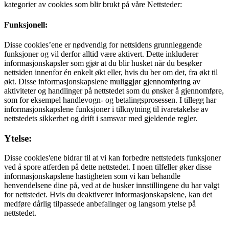
kategorier av cookies som blir brukt på våre Nettsteder:
Funksjonell:
Disse cookies’ene er nødvendig for nettsidens grunnleggende
funksjoner og vil derfor alltid være aktivert. Dette inkluderer
informasjonskapsler som gjør at du blir husket når du besøker
nettsiden innenfor én enkelt økt eller, hvis du ber om det, fra økt til
økt. Disse informasjonskapslene muliggjør gjennomføring av
aktiviteter og handlinger på nettstedet som du ønsker å gjennomføre,
som for eksempel handlevogn- og betalingsprosessen. I tillegg har
informasjonskapslene funksjoner i tilknytning til ivaretakelse av
nettstedets sikkerhet og drift i samsvar med gjeldende regler.
Ytelse:
Disse cookies'ene bidrar til at vi kan forbedre nettstedets funksjoner
ved å spore atferden på dette nettstedet. I noen tilfeller øker disse
informasjonskapslene hastigheten som vi kan behandle
henvendelsene dine på, ved at de husker innstillingene du har valgt
for nettstedet. Hvis du deaktiverer informasjonskapslene, kan det
medføre dårlig tilpassede anbefalinger og langsom ytelse på
nettstedet.