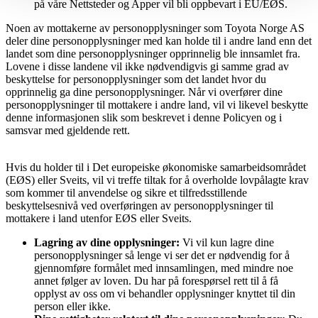
på våre Nettsteder og Apper vil bli oppbevart i EU/EØS.
Noen av mottakerne av personopplysninger som Toyota Norge AS
deler dine personopplysninger med kan holde til i andre land enn det
landet som dine personopplysninger opprinnelig ble innsamlet fra.
Lovene i disse landene vil ikke nødvendigvis gi samme grad av
beskyttelse for personopplysninger som det landet hvor du
opprinnelig ga dine personopplysninger. Når vi overfører dine
personopplysninger til mottakere i andre land, vil vi likevel beskytte
denne informasjonen slik som beskrevet i denne Policyen og i
samsvar med gjeldende rett.
Hvis du holder til i Det europeiske økonomiske samarbeidsområdet
(EØS) eller Sveits, vil vi treffe tiltak for å overholde lovpålagte krav
som kommer til anvendelse og sikre et tilfredsstillende
beskyttelsesnivå ved overføringen av personopplysninger til
mottakere i land utenfor EØS eller Sveits.
Lagring av dine opplysninger:
Vi vil kun lagre dine
personopplysninger så lenge vi ser det er nødvendig for å
gjennomføre formålet med innsamlingen, med mindre noe
annet følger av loven. Du har på forespørsel rett til å få
opplyst av oss om vi behandler opplysninger knyttet til din
person eller ikke.