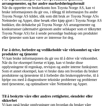
arrangementer, og for andre markedsføringsformål
Når du oppretter en brukerkonto hos Toyota Norge AS, kan vi
bruke informasjonen du gir oss, i tillegg til informasjon fra andre
Toyota Norge AS kilder, slik som ditt bruk av Toyota Norge ASs
Nettsteder og Apper, dine besøk eller kjøp gjort i Toyota Norge AS
butikker, din deltakelse på Toyota Norge AS arrangementer og
konkurranser (alternativt gjennom andre selskaper som er tilknyttet
Toyota Norge AS) for å sende personlige budskap om produkter
eller tjenester som kan være av interesse for deg.
For å drive, forbedre og vedlikeholde vår virksomhet og våre
produkter og tjenester
Vi kan bruke informasjonen du gir oss til å drive vår virksomhet.
Når du for eksempel foretar et kjøp, kan vi bruke disse
opplysningene til regnskap, revisjon og andre interne funksjoner.
Som et annet eksempel, kan vi bruke data om hvordan du bruker
produktene og tjenestene til å forbedre din brukeropplevelse, til å
hjelpe oss med å diagnostisere tekniske problemer og problemer
med tjenestene, og optimalisere våre Nettsteder og Apper.
Til å beskytte våre eller andres rettigheter, eiendeler eller
sikkerhet
Vi kan også bruke opplysninger om hvordan du bruker våre