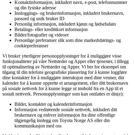
Kontaktinformasjon, inkludert navn, e-post, telefonnummer
og din fysiske adresse
Innloggings- og brukerinformasjon, inkludert brukernavn,
passord og unik bruker ID
Personlig informasjon, inkludert kjønn og fødselsdato
Betalings- eller kredittkort informasjon
Bilder/fotografier og videoer
Personlige preferanser slik som dine markedsførings- og
cookiepreferanser
Vi bruker ytterligere personopplysninger for å muliggjøre visse
funksjonaliteter på våre Nettsteder og Apper eller tjenester, i tillegg
til optimalisering av Nettsteder og Apper. Vi ber for eksempel om
tilgang til din telefons geografiske plassering for å kunne loggføre
dine kontakter for å muliggjøre interaksjon med dine venner, din
kalender for å kunne opprette et arrangement, eller ditt brukernavn
på sosiale nettverk for å kunne legge ut innhold fra en App til et
sosialt nettverk. Personopplysninger som kan omfattes er din(e):
Bilder, kontakter og kalenderinformasjon
Informasjon vedrørende sosiale nettverk, inkludert ditt
brukernavn og enhver informasjon fra dine offentlige
tilgjengelig innlegg om Toyota Norge AS eller din
kommunikasjon med oss