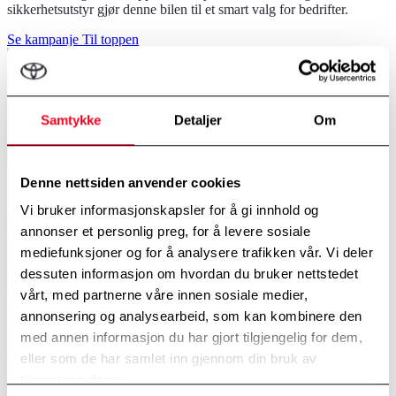
sikkerhetsutstyr gjør denne bilen til et smart valg for bedrifter.
Se kampanje
Til toppen
Samtykke
Detaljer
Om
Denne nettsiden anvender cookies
Vi bruker informasjonskapsler for å gi innhold og
annonser et personlig preg, for å levere sosiale
mediefunksjoner og for å analysere trafikken vår. Vi deler
dessuten informasjon om hvordan du bruker nettstedet
vårt, med partnerne våre innen sosiale medier,
annonsering og analysearbeid, som kan kombinere den
Proace Max Electric
med annen informasjon du har gjort tilgjengelig for dem,
eller som de har samlet inn gjennom din bruk av
Toyota Proace Max Electric er vår største varebil – perfekt for
bedrifter som trenger en elektrisk varebil med høy kapasitet og
tjenestene deres.
nullutslipp. Med opptil 420 km rekkevidde (WLTP), hele 17 m³