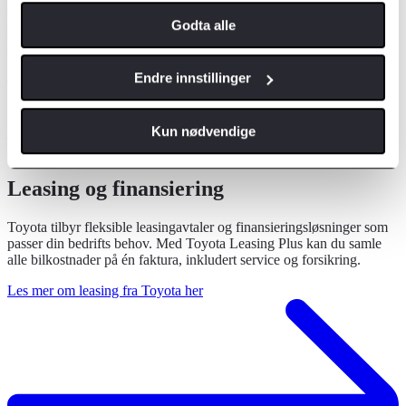
varerom og moderne teknologi, får du en elvarebil som kombinerer
Godta alle
ytelse, komfort og pålitelighet. Dette er en romslig, men
lettmanøvrert løsning for effektiv varetransport i og rundt byen.
Se kampanje
Til toppen
Endre innstillinger
Kun nødvendige
Finansiering og garanti
Leasing og finansiering
Toyota tilbyr fleksible leasingavtaler og finansieringsløsninger som
passer din bedrifts behov. Med Toyota Leasing Plus kan du samle
alle bilkostnader på én faktura, inkludert service og forsikring.
Les mer om leasing fra Toyota her