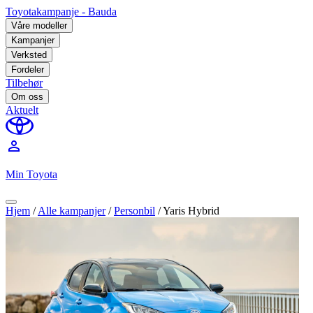
Toyotakampanje - Bauda
Våre modeller
Kampanjer
Verksted
Fordeler
Tilbehør
Om oss
Aktuelt
perm_identity
Min Toyota
Hjem
/
Alle kampanjer
/
Personbil
/
Yaris Hybrid