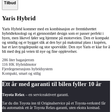
Tilbud
Yaris Hybrid
Yaris Hybrid kommer med en kombinasjon av fremtidsrettet
hybridteknologi og et gjennomført design som er passer perfekt i
byen, men likevel føler seg hjemme på motorveien. Den er kompakt
og smidig og er bygget slik at den byr på maksimal plass i kupéen,
har et lavt tyngdepunkt og stor sporvidde. Den nye Yaris er klar for å
bli med deg på veien til nye og fine opplevelser.
286 liter bagasjerom
116 HK Hybridmotor
Fjerdegenerasjons hybridsystem
Kompakt, smart og stilig
Ett år med garanti til bilen fyller
10 år
Toyota Relax
– en serviceaktivert garanti.
Tar du din Toyota inn til Originalservice på et Toyota-verksted får
du automatisk ett år Toyota Relax-garanti, uten ekstra kostnad.