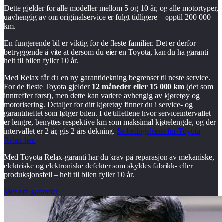
Dette gjelder for alle modeller mellom 5 og 10 år, og alle motortyper,
uavhengig av om originalservice er fulgt tidligere – opptil 200 000
km.
En fungerende bil er viktig for de fleste familier. Det er derfor
betryggende å vite at dersom du eier en Toyota, kan du ha garanti
helt til bilen fyller 10 år.
Med Relax får du en ny garantidekning begrenset til neste service.
For de fleste Toyota gjelder
12 måneder eller 15 000 km
(det som
inntreffer først), men dette kan variere avhengig av kjøretøy og
motorisering. Detaljer for ditt kjøretøy finner du i service- og
garantiheftet som følger bilen. I de tilfellene hvor serviceintervallet
er lengre, benyttes respektive km som maksimal kjørelengde, og der
intervallet er 2 år, gis 2 års dekning.
Se betingelsene for Toyota
Relax her.
Med Toyota Relax-garanti har du krav på reparasjon av mekaniske,
elektriske og elektroniske defekter som skyldes fabrikk- eller
produksjonsfeil – helt til bilen fyller 10 år.
Mer om garantier