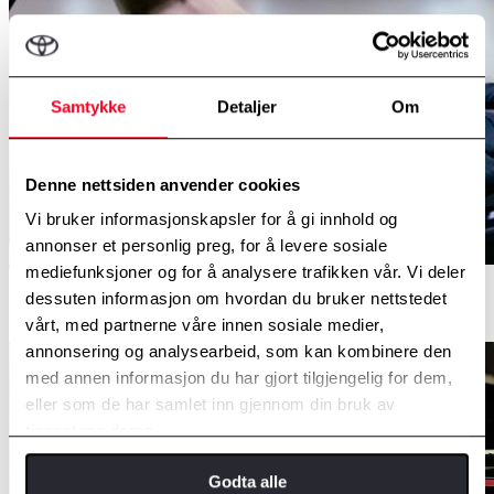
Samtykke
Detaljer
Om
Denne nettsiden anvender cookies
Vi bruker informasjonskapsler for å gi innhold og
annonser et personlig preg, for å levere sosiale
mediefunksjoner og for å analysere trafikken vår. Vi deler
dessuten informasjon om hvordan du bruker nettstedet
Yaris Hybrid har følgende utstyrsgrader:
vårt, med partnerne våre innen sosiale medier,
annonsering og analysearbeid, som kan kombinere den
med annen informasjon du har gjort tilgjengelig for dem,
eller som de har samlet inn gjennom din bruk av
tjenestene deres.
Godta alle