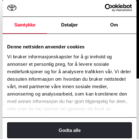
Samtykke
Detaljer
Om
Denne nettsiden anvender cookies
Vi bruker informasjonskapsler for å gi innhold og
annonser et personlig preg, for å levere sosiale
mediefunksjoner og for å analysere trafikken vår. Vi deler
dessuten informasjon om hvordan du bruker nettstedet
Stem her
vårt, med partnerne våre innen sosiale medier,
Mental helse blant unge er en stor utfordring generelt, og det er
annonsering og analysearbeid, som kan kombinere den
fantastisk at et opplæringskontor vektlegger å arbeide med dette.
med annen informasjon du har gjort tilgjengelig for dem,
Generelt er nivået på årets nominerte veldig høyt, og det er fint å se
eller som de har samlet inn gjennom din bruk av
hvor mye godt bærekraftsarbeid som gjøres i bransjen, sier Heidi
Chr. Lund, fagsjef HMS og bærekraft i NBF.
tjenestene deres.
Bauda-konsernets opplæringskontor er en del av Bauda AS, et
Godta alle
konsern som opererer innen bilbransjen med en rekke bilforhandlere
og verksteder. De har sett behov for å styrke lærlingenes mentale