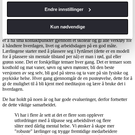
helse og starter derfor prosjektet Superlærling.
Endre innstillinger
I prosjektet får lærlingene coaching gjennom et år. Opplegget er
utarbeidet i samarbeid med Ledervekst v/ Mona Gran som er
mentaltrener i samarbeid med opplæringskontoret.
Kun nødvendige
De inviterer til fysiske samlinger, nettmøter, videokurs osv. hensikten
er å ha små kontaktpunkter gjennom et skoleår og gi alle verktøy for
å håndtere hverdagen, livet og arbeidsdagen på en god måte.
Lærlingene starter med å plassere seg i fyrtårnet (dette er en modell
for å plassere sin mentale tilstand per nå) er man i rød, gul eller
grønn sone. Det er forskjellige temaer hver gang. Det er temaer som
kosthold og mat vaner, søvn og søvn mønster, bli den beste
versjonen av seg selv, bli god på stress og ta vare på sin fysiske og
psykiske helse. Hver gang gjennomgår de en pusteøvelse, dette for å
gi de mulighet til å bli kjent med meditasjon og lære å bruke det i
hverdagen.
De har holdt på noen år og har gode evalueringer, derfor fortsetter
de dette viktige samarbeidet.
Vi har i flere år sett at det er flere som opplever
utfordringer med å tilpasse seg arbeidslivet og flere
sliter med dårlig mental helse. Vi ønsker å skape mer
"robuste" lærlinger og trygge fremtidige medarbeidere