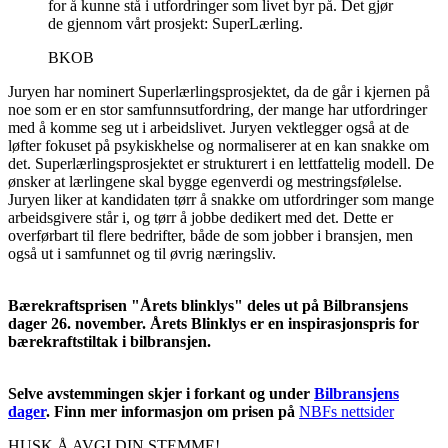
for å kunne stå i utfordringer som livet byr på. Det gjør
de gjennom vårt prosjekt: SuperLærling.
BKOB
Juryen har nominert Superlærlingsprosjektet, da de går i kjernen på
noe som er en stor samfunnsutfordring, der mange har utfordringer
med å komme seg ut i arbeidslivet. Juryen vektlegger også at de
løfter fokuset på psykiskhelse og normaliserer at en kan snakke om
det. Superlærlingsprosjektet er strukturert i en lettfattelig modell. De
ønsker at lærlingene skal bygge egenverdi og mestringsfølelse.
Juryen liker at kandidaten tørr å snakke om utfordringer som mange
arbeidsgivere står i, og tørr å jobbe dedikert med det. Dette er
overførbart til flere bedrifter, både de som jobber i bransjen, men
også ut i samfunnet og til øvrig næringsliv.
Bærekraftsprisen "Årets blinklys" deles ut på Bilbransjens
dager 26. november. Årets Blinklys er en inspirasjonspris for
bærekraftstiltak i bilbransjen.
Selve avstemmingen skjer i forkant og under
Bilbransjens
dager
. Finn mer informasjon om prisen på
NBFs nettsider
HUSK Å AVGI DIN STEMME!