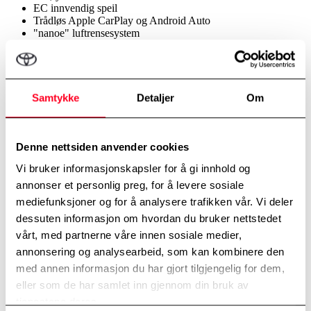
EC innvendig speil
Trådløs Apple CarPlay og Android Auto
"nanoe" luftrensesystem
Smart start
2 sone Auto AC
2 trådløse ladeplater på 15W
Kunstskinntrukket ratt med varme
Dekorbelysning i 64 farger
Samtykke
Detaljer
Om
Manuell setejustering for fører og passasjer
14" Multimediaenhet
Korsryggsjustering førersete
Svart stoff/kunstskinn setetrekk
Denne nettsiden anvender cookies
Varmeseter foran
Vi bruker informasjonskapsler for å gi innhold og
Manuell høydejustering for fører og passasjer
12V kontakt konsoll foran
annonser et personlig preg, for å levere sosiale
Armlene på konsollboks
mediefunksjoner og for å analysere trafikken vår. Vi deler
USB-C kontakt 1 foran og 2 bak
dessuten informasjon om hvordan du bruker nettstedet
Stoff på armlene på dørtrekk
Elektriske vinduer foran og bak
vårt, med partnerne våre innen sosiale medier,
40/60 delt baksete
annonsering og analysearbeid, som kan kombinere den
LED alle innvendige lamper
med annen informasjon du har gjort tilgjengelig for dem,
Plate over bagasjerom
Justerbar regenerering med paddleshift
eller som de har samlet inn gjennom din bruk av
Festekroker i bagasjerom
tjenestene deres.
Diverse