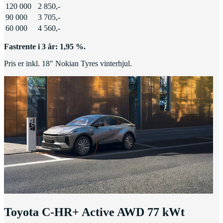
120 000
2 850,-
90 000
3 705,-
60 000
4 560,-
Fastrente i 3 år: 1,95 %.
Pris er inkl. 18" Nokian Tyres vinterhjul.
Toyota C-HR+ Active AWD 77 kWt