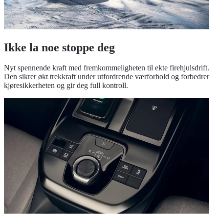
Ikke la noe stoppe deg
Nyt spennende kraft med fremkommeligheten til ekte firehjulsdrift.
Den sikrer økt trekkraft under utfordrende værforhold og forbedrer
kjøresikkerheten og gir deg full kontroll.