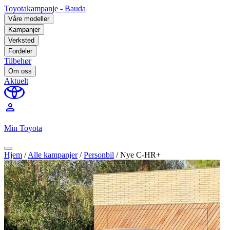
Toyotakampanje - Bauda
Våre modeller
Kampanjer
Verksted
Fordeler
Tilbehør
Om oss
Aktuelt
perm_identity
Min Toyota
Hjem
/
Alle kampanjer
/
Personbil
/
Nye C-HR+