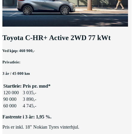
Toyota C-HR+ Active 2WD 77 kWt
Ved kjøp: 460 900,-
Privatleie:
3 år / 45 000 km
Startleie:
Pris pr. mnd*
120 000
3 035,-
90 000
3 890,-
60 000
4 745,-
Fastrente i 3 år: 1,95 %.
Pris er inkl. 18" Nokian Tyres vinterhjul.