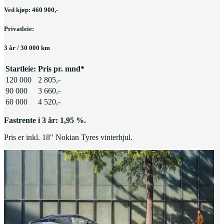
Ved kjøp: 460 900,-
Privatleie:
3 år / 30 000 km
Startleie:
Pris pr. mnd*
120 000
2 805,-
90 000
3 660,-
60 000
4 520,-
Fastrente i 3 år: 1,95 %.
Pris er inkl. 18" Nokian Tyres vinterhjul.