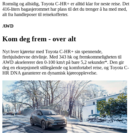
Romslig og allsidig, Toyota C-HR+ er alltid klar for neste reise. Det
416-liters bagasjerommet har plass til det du trenger å ha med med,
alt fra handleposer til reisekofferter.
AWD
Kom deg frem - over alt
Nyt hver kjøretur med Toyota C-HR+ sin spennende,
firehjulsdrevne drivlinje. Med 343 hk og fremkommeligheten til
AWD akselererer den 0-100 km/t på bare 5,2 sekunder*. Den gir
deg en eksepsjonelt stillegående og komfortabel reise, og Toyota C-
HR DNA garanterer en dynamisk kjøreopplevelse.