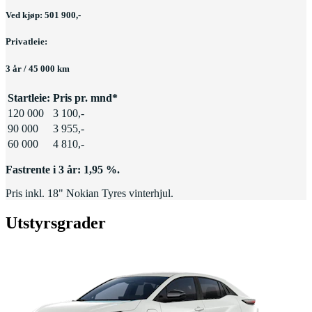
Ved kjøp: 501 900,-
Privatleie:
3 år / 45 000 km
Startleie:
Pris pr. mnd*
120 000
3 100,-
90 000
3 955,-
60 000
4 810,-
Fastrente i 3 år: 1,95 %.
Pris inkl. 18" Nokian Tyres vinterhjul.
Utstyrsgrader