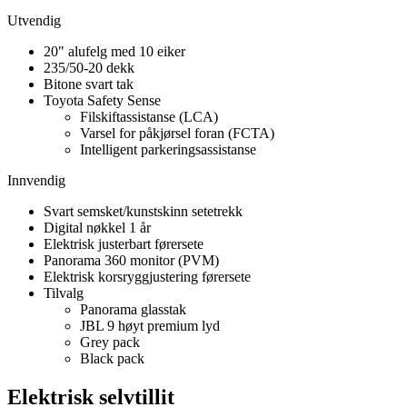
Utvendig
20" alufelg med 10 eiker
235/50-20 dekk
Bitone svart tak
Toyota Safety Sense
Filskiftassistanse (LCA)
Varsel for påkjørsel foran (FCTA)
Intelligent parkeringsassistanse
Innvendig
Svart semsket/kunstskinn setetrekk
Digital nøkkel 1 år
Elektrisk justerbart førersete
Panorama 360 monitor (PVM)
Elektrisk korsryggjustering førersete
Tilvalg
Panorama glasstak
JBL 9 høyt premium lyd
Grey pack
Black pack
Elektrisk selvtillit