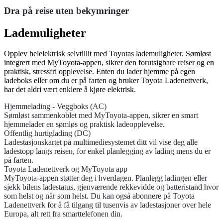
Dra på reise uten bekymringer
Lademuligheter
Opplev helelektrisk selvtillit med Toyotas lademuligheter. Sømløst
integrert med MyToyota-appen, sikrer den forutsigbare reiser og en
praktisk, stressfri opplevelse. Enten du lader hjemme på egen
ladeboks eller om du er på farten og bruker Toyota Ladenettverk,
har det aldri vært enklere å kjøre elektrisk.
Hjemmelading - Veggboks (AC)
Sømløst sammenkoblet med MyToyota-appen, sikrer en smart
hjemmelader en sømløs og praktisk ladeopplevelse.
Offentlig hurtiglading (DC)
Ladestasjonskartet på multimediesystemet ditt vil vise deg alle
ladestopp langs reisen, for enkel planlegging av lading mens du er
på farten.
Toyota Ladenettverk og MyToyota app
MyToyota-appen støtter deg i hverdagen. Planlegg ladingen eller
sjekk bilens ladestatus, gjenværende rekkevidde og batteristand hvor
som helst og når som helst. Du kan også abonnere på Toyota
Ladenettverk for å få tilgang til tusenvis av ladestasjoner over hele
Europa, alt rett fra smarttelefonen din.