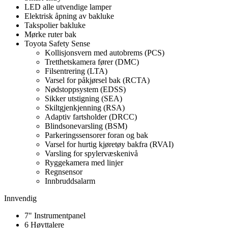
LED alle utvendige lamper
Elektrisk åpning av bakluke
Takspolier bakluke
Mørke ruter bak
Toyota Safety Sense
Kollisjonsvern med autobrems (PCS)
Tretthetskamera fører (DMC)
Filsentrering (LTA)
Varsel for påkjørsel bak (RCTA)
Nødstoppsystem (EDSS)
Sikker utstigning (SEA)
Skiltgjenkjenning (RSA)
Adaptiv fartsholder (DRCC)
Blindsonevarsling (BSM)
Parkeringssensorer foran og bak
Varsel for hurtig kjøretøy bakfra (RVAI)
Varsling for spylervæskenivå
Ryggekamera med linjer
Regnsensor
Innbruddsalarm
Innvendig
7" Instrumentpanel
6 Høyttalere