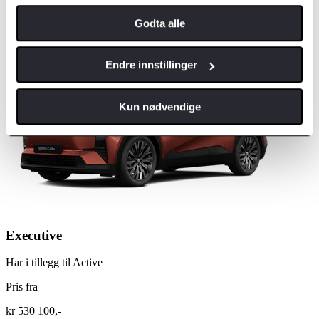
220V 1500W uttak bagasjerom
Type 2 ladekabel 7,5m
Godta alle
Ladekabelbag
Endre innstillinger
Kun nødvendige
Executive
Har i tillegg til Active
Pris fra
kr 530 100,-